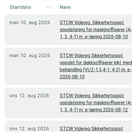
Ålesund
8
Startdato
Navn
Kirkenes
6
man 10. aug 2026
STCW Videreg. Sikkerhetsoppl.
Grimstad
5
oppdatering for maskinoffiserer (A
1, 3, 4-1) m. e-læring 2026-08-10
Svolvær
4
Brønnøysund
4
man 10. aug 2026
STCW Videreg Sikkerhetsoppl.
oppdat.for dekksoffiserer inkl. med
behandling (VI/2-1,3,4-1, 4-2) m. e
2026-08-10
ons 12. aug 2026
STCW Videreg. Sikkerhetsoppl.
oppdatering for maskinoffiserer (A
1, 3, 4-1) m. e-læring 2026-08-12
ons 12. aug 2026
STCW Videreg Sikkerhetsoppl.