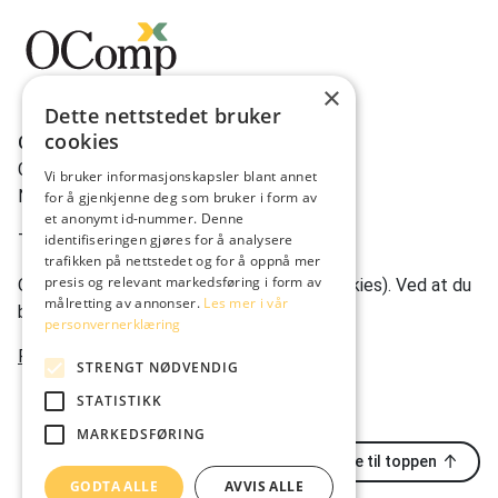
×
Dette nettstedet bruker
cookies
OComp AS
Gravdalsveien 262
Vi bruker informasjonskapsler blant annet
N-5165 Laksevåg
for å gjenkjenne deg som bruker i form av
et anonymt id-nummer. Denne
identifiseringen gjøres for å analysere
Tlf:
(+47) 950 22 622
trafikken på nettstedet og for å oppnå mer
presis og relevant markedsføring i form av
Ocomp.co bruker informasjonskapsler (cookies). Ved at du
målretting av annonser.
Les mer i vår
bruker nettstedet vårt, godtar du dette.
personvernerklæring
Personvernerklæring
STRENGT NØDVENDIG
STATISTIKK
MARKEDSFØRING
Tilbake til toppen
GODTA ALLE
AVVIS ALLE