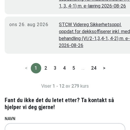
1, 3, 4-1) m. e-læring 2026-08-26
ons 26. aug 2026
STCW Videreg Sikkerhetsoppl.
oppdat.for dekksoffiserer inkl. med
behandling (VI/2-1,3,4-1, 4-2) m. e
2026-08-26
<
1
2
3
4
5
…
24
>
Viser
1 - 12
av
279
kurs
Fant du ikke det du letet etter? Ta kontakt så
hjelper vi deg gjerne!
NAVN