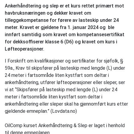
Ankerhåndtering og slep
er et kurs rettet primært mot
havbruksnæringen og dekker kravet om
tilleggekompetanse for førere av lasteskip under 24
meter. Kravet er gjeldene fra 1. januar 2024 og ble
innført samtidig som kravet om kompetansesertifikat
for dekksoffiserer klasse 6 (D6) og kravet om kurs i
Løfteoperasjoner.
I Forskrift om kvalifikasjoner og sertifikater for sjøfolk, §
59a., Krav til skipsfører på lasteskip med lengde (L) under
24 meter i fartsområde liten kystfart som deltar i
ankerhåndtering, utfører løfteoperasjoner eller sleper, ser
vi at “Skipsfører på lasteskip med lengde (L) under 24
meter i fartsområde liten kystfart som deltar i
ankerhåndtering eller sleper skal ha gjennomført kurs etter
gjeldende emneplan.” (Lovdata.no)
OilComp kurset Ankerhåndtering & Slep er laget i henhold
til denne emneplanen.