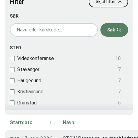
Filter
Skjul filter
SØK
Søk
STED
Videokonferanse
10
Stavanger
7
Haugesund
7
Kristiansund
7
Grimstad
5
Startdato
Navn