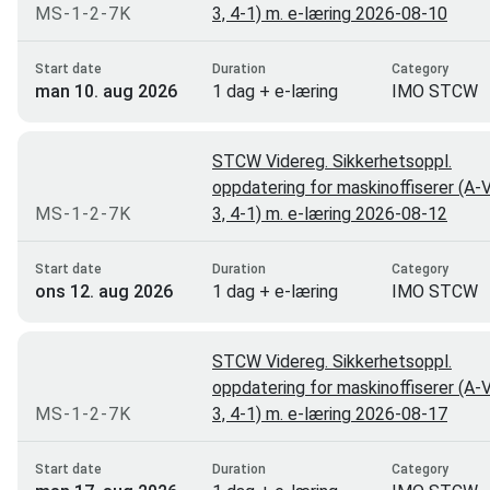
MS-1-2-7K
3, 4-1) m. e-læring 2026-08-10
Trondheim
32
Asker
30
Start date
Duration
Category
man 10. aug 2026
1 dag + e-læring
IMO STCW
Hammerfest
29
Kirkenes
18
STCW Videreg. Sikkerhetsoppl.
Ålesund
12
oppdatering for maskinoffiserer (A-V
MS-1-2-7K
Svolvær
3, 4-1) m. e-læring 2026-08-12
12
Sola
12
Start date
Duration
Category
ons 12. aug 2026
1 dag + e-læring
IMO STCW
Brønnøysund
12
Alta
10
STCW Videreg. Sikkerhetsoppl.
Åndalsnes
9
oppdatering for maskinoffiserer (A-V
Steinsholt
8
MS-1-2-7K
3, 4-1) m. e-læring 2026-08-17
Tønsberg
7
Start date
Duration
Category
Bergen (Ågotnes)
4