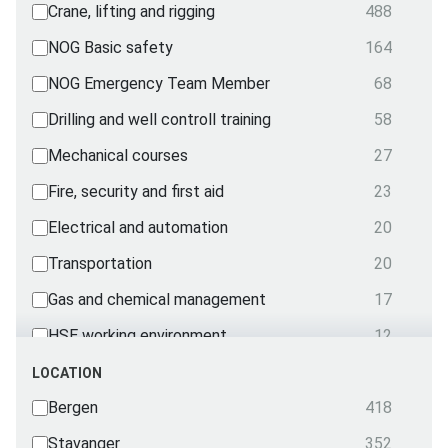
Crane, lifting and rigging
488
NOG Basic safety
164
NOG Emergency Team Member
68
Drilling and well controll training
58
Mechanical courses
27
Fire, security and first aid
23
Electrical and automation
20
Transportation
20
Gas and chemical management
17
HSE working environment
12
NOG Emergency Team
5
LOCATION
Radio
Bergen
418
3
First Aid and treatment
Stavanger
352
2