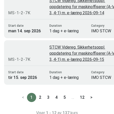
STCW Videreg. Sikkerhetsoppl.
oppdatering for maskinoffiserer (A-V
MS-1-2-7K
3, 4-1) m. e-læring 2026-09-14
Start date
Duration
Category
man 14. sep 2026
1 dag + e-læring
IMO STCW
STCW Videreg. Sikkerhetsoppl.
oppdatering for maskinoffiserer (A-V
MS-1-2-7K
3, 4-1) m. e-læring 2026-09-15
Start date
Duration
Category
tir 15. sep 2026
1 dag + e-læring
IMO STCW
<
1
2
3
4
5
…
12
>
Viser
1 - 12
av
137
kurs