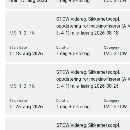
man 17. aug 2026
1 dag + e-læring
IMO STCW
E-læring
3
STCW Videreg. Sikkerhetsoppl.
E-læring/ombord trening
3
oppdatering for maskinoffiserer (A-V
Toten
3
MS-1-2-7K
3, 4-1) m. e-læring 2026-08-18
Stjørdal
2
Start date
Duration
Category
Oslo
1
tir 18. aug 2026
1 dag + e-læring
IMO STCW
Bodø
0
STCW Videreg. Sikkerhetsoppl.
oppdatering for maskinoffiserer (A-V
MS-1-2-7K
3, 4-1) m. e-læring 2026-08-25
Start date
Duration
Category
tir 25. aug 2026
1 dag + e-læring
IMO STCW
STCW Videreg. Sikkerhetsoppl.