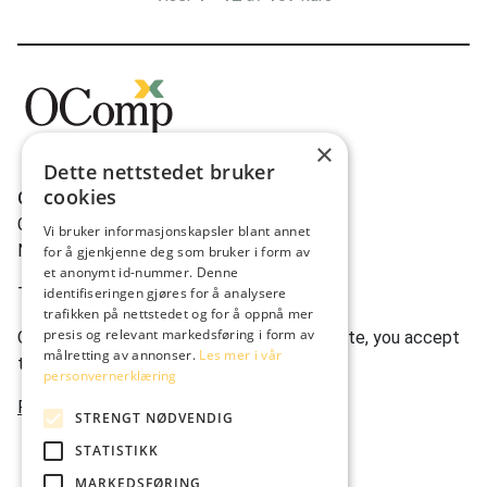
×
Dette nettstedet bruker
cookies
OComp AS
Gravdalsveien 262
Vi bruker informasjonskapsler blant annet
N-5165 Laksevåg
for å gjenkjenne deg som bruker i form av
et anonymt id-nummer. Denne
Tlf:
(+47) 950 22 622
identifiseringen gjøres for å analysere
trafikken på nettstedet og for å oppnå mer
presis og relevant markedsføring i form av
Ocomp.co uses cookies. By using our website, you accept
målretting av annonser.
Les mer i vår
this.
personvernerklæring
Privacy statement
STRENGT NØDVENDIG
STATISTIKK
MARKEDSFØRING