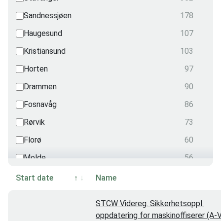
Security
Sandnessjøen
178
2
Radiation
Haugesund
107
1
Nautical
Kristiansund
103
0
OPITO
Horten
97
0
Drammen
90
Fosnavåg
86
Rørvik
73
Florø
60
Molde
56
Harstad
55
Start date
Name
Videokonferanse
51
STCW Videreg. Sikkerhetsoppl.
Grimstad
48
oppdatering for maskinoffiserer (A-V