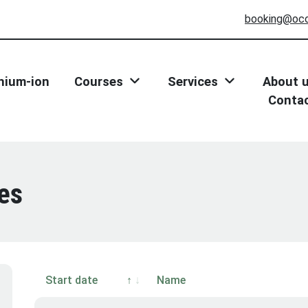
booking@oc
thium-ion
Courses
Services
About 
Conta
es
Start date
Name