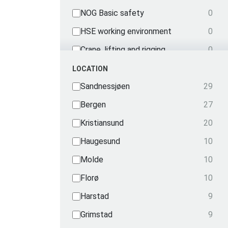
NOG Basic safety
0
HSE working environment
0
Crane, lifting and rigging
0
Mechanical courses
0
LOCATION
Nautical
Sandnessjøen
29
0
OPITO
Bergen
27
0
Radio
Kristiansund
20
0
Security
Haugesund
10
0
Radiation
Molde
10
0
Transportation
Florø
10
0
Harstad
9
Grimstad
9