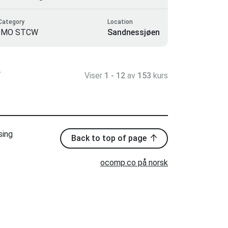
Category
Location
IMO STCW
Sandnessjøen
>
Viser
1 - 12
av
153
kurs
sing
Back to top of page
ocomp.co på norsk