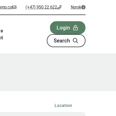
omp.co
(+47) 950 22 622
Norsk
Login
us
ct
Search
Location