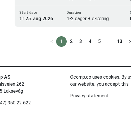
Start date
Duration
tir 25. aug 2026
1-2 dager + e-læring
<
1
2
3
4
5
…
13
p AS
Ocomp.co uses cookies. By u
alsveien 262
our website, you accept this.
5 Laksevåg
Privacy statement
47) 950 22 622