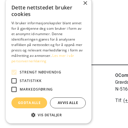
×
Dette nettstedet bruker
cookies
Vi bruker informasjonskapsler blant annet
for å gjenkjenne deg som bruker i form av
et anonymt id-nummer. Denne
identifiseringen gjøres for å analysere
trafikken på nettstedet og for å oppnå mer
presis og relevant markedsføring i form av
målretting av annonser.
Les mer i vår
personvernerklæring
STRENGT NØDVENDIG
OCom
STATISTIKK
Gravd
N-516
MARKEDSFØRING
Tlf:
(+
GODTA ALLE
AVVIS ALLE
VIS DETALJER