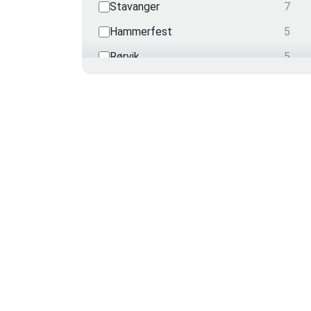
Stavanger
7
Hammerfest
5
Rørvik
5
Asker
5
Kirkenes
3
Svolvær
2
Brønnøysund
2
Bergen (Ågotnes)
0
Drammen
0
Horten
0
Oslo
0
Ålesund
0
Bodø
0