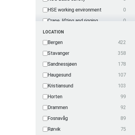
HSE working environment
0
Crane, lifting and rigging
0
Mechanical courses
0
LOCATION
Nautical
Bergen
422
0
OPITO
Stavanger
358
0
Radio
Sandnessjøen
178
0
Security
Haugesund
107
0
Radiation
Kristiansund
103
0
Transportation
Horten
99
0
Drammen
92
Fosnavåg
89
Rørvik
75