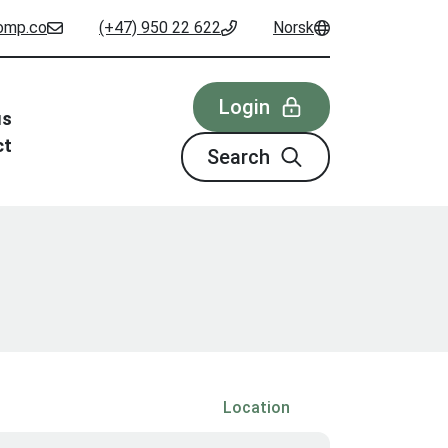
omp.co
(+47) 950 22 622
Norsk
Login
us
ct
Search
Location