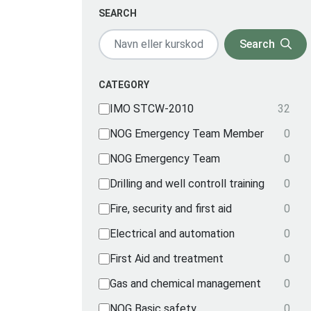
SEARCH
Search
CATEGORY
IMO STCW-2010
32
NOG Emergency Team Member
0
NOG Emergency Team
0
Drilling and well controll training
0
Fire, security and first aid
0
Electrical and automation
0
First Aid and treatment
0
Gas and chemical management
0
NOG Basic safety
0