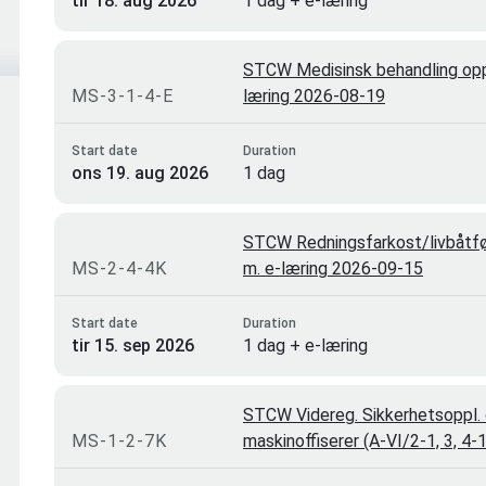
tir 18. aug 2026
1 dag + e-læring
STCW Medisinsk behandling oppd
MS-3-1-4-E
læring 2026-08-19
Start date
Duration
ons 19. aug 2026
1 dag
STCW Redningsfarkost/livbåtfø
MS-2-4-4K
m. e-læring 2026-09-15
Start date
Duration
tir 15. sep 2026
1 dag + e-læring
STCW Videreg. Sikkerhetsoppl. 
MS-1-2-7K
maskinoffiserer (A-VI/2-1, 3, 4