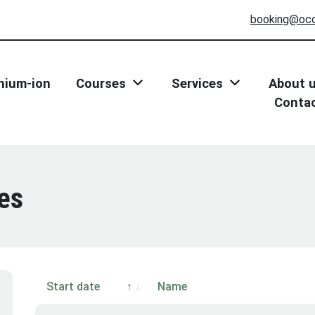
booking@oc
thium-ion
Courses
Services
About 
Conta
es
Start date
Name