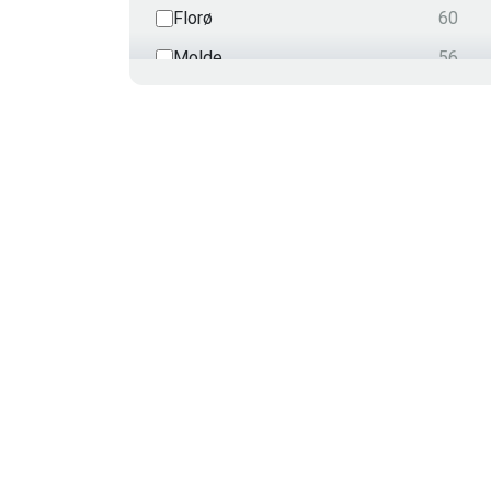
Florø
60
Molde
56
Harstad
55
Videokonferanse
51
Grimstad
48
Trondheim
32
Asker
30
Hammerfest
29
Kirkenes
18
Ålesund
12
Svolvær
12
Sola
12