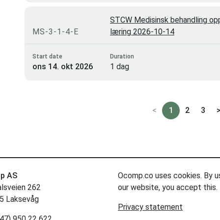
STCW Medisinsk behandling oppd
MS-3-1-4-E
læring 2026-10-14
Start date
Duration
ons 14. okt 2026
1 dag
<
1
2
3
p AS
Ocomp.co uses cookies. By u
alsveien 262
our website, you accept this.
5 Laksevåg
Privacy statement
47) 950 22 622