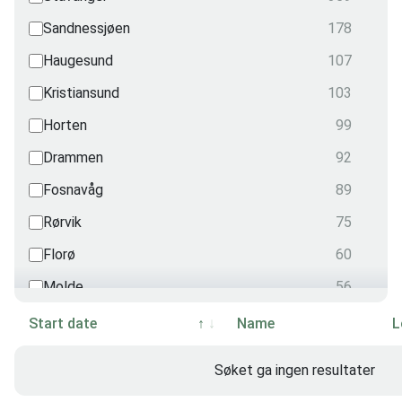
Security
Sandnessjøen
178
2
Radiation
Haugesund
107
1
Nautical
Kristiansund
103
0
OPITO
Horten
99
0
Drammen
92
Fosnavåg
89
Rørvik
75
Florø
60
Molde
56
Harstad
55
Start date
Name
L
Videokonferanse
51
Søket ga ingen resultater
Grimstad
48