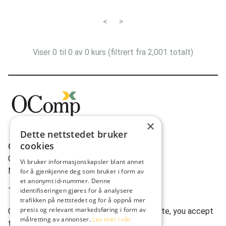
Trondheim
32
<
>
Asker
30
Hammerfest
29
Viser 0 til 0 av 0 kurs (filtrert fra 2,001 totalt)
Kirkenes
18
Ålesund
12
Svolvær
12
Sola
12
×
Dette nettstedet bruker
Brønnøysund
12
cookies
OComp AS
Alta
10
Gravdalsveien 262
Vi bruker informasjonskapsler blant annet
N-5165 Laksevåg
Åndalsnes
9
for å gjenkjenne deg som bruker i form av
et anonymt id-nummer. Denne
Steinsholt
8
Tlf:
(+47) 950 22 622
identifiseringen gjøres for å analysere
trafikken på nettstedet og for å oppnå mer
Tønsberg
7
presis og relevant markedsføring i form av
Ocomp.co uses cookies. By using our website, you accept
målretting av annonser.
Les mer i vår
this.
Bergen (Ågotnes)
4