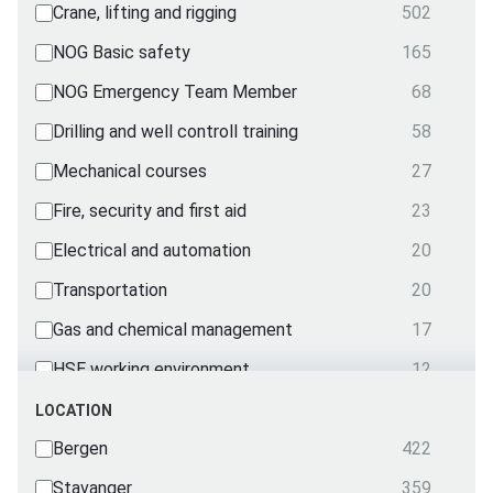
Crane, lifting and rigging
502
NOG Basic safety
165
NOG Emergency Team Member
68
Drilling and well controll training
58
Mechanical courses
27
Fire, security and first aid
23
Electrical and automation
20
Transportation
20
Gas and chemical management
17
HSE working environment
12
NOG Emergency Team
5
LOCATION
Radio
Bergen
422
3
First Aid and treatment
Stavanger
359
2