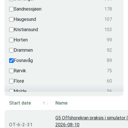
Radio
Sandnessjøen
178
0
Security
Haugesund
107
0
Radiation
Kristiansund
103
0
Transportation
Horten
99
0
Drammen
92
Fosnavåg
89
Rørvik
75
Florø
60
Molde
56
Harstad
55
Start date
Name
Videokonferanse
51
G5 Offshorekran praksis i simulator (
Grimstad
48
OT-6-2-31
2026-08-10