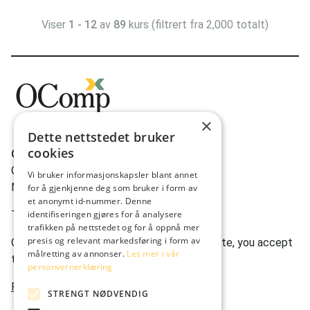
Viser
1 - 12
av
89
kurs (filtrert fra 2,000 totalt)
×
Dette nettstedet bruker
cookies
OComp AS
Gravdalsveien 262
Vi bruker informasjonskapsler blant annet
N-5165 Laksevåg
for å gjenkjenne deg som bruker i form av
et anonymt id-nummer. Denne
Tlf:
(+47) 950 22 622
identifiseringen gjøres for å analysere
trafikken på nettstedet og for å oppnå mer
presis og relevant markedsføring i form av
Ocomp.co uses cookies. By using our website, you accept
målretting av annonser.
Les mer i vår
this.
personvernerklæring
Privacy statement
STRENGT NØDVENDIG