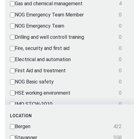
Gas and chemical management
4
NOG Emergency Team Member
0
NOG Emergency Team
0
Drilling and well controll training
0
Fire, security and first aid
0
Electrical and automation
0
First Aid and treatment
0
NOG Basic safety
0
HSE working environment
0
IMO STCW-2010
0
Mechanical courses
0
LOCATION
Nautical
Bergen
422
0
OPITO
Stavanger
358
0