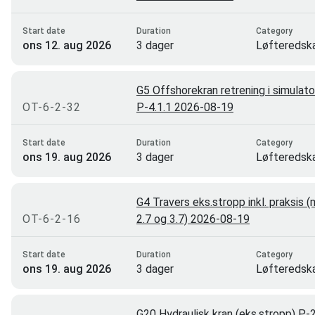
E-læring
3
Start date
Duration
Category
ons 12. aug 2026
3 dager
Løfteredsk
E-læring/ombord trening
3
rigging
Toten
3
G5 Offshorekran retrening i simulat
Stjørdal
2
OT-6-2-32
P-4.1.1 2026-08-19
Oslo
1
Start date
Duration
Category
Bodø
0
ons 19. aug 2026
3 dager
Løfteredsk
rigging
G4 Travers eks.stropp inkl. praksis 
OT-6-2-16
2.7 og 3.7) 2026-08-19
Start date
Duration
Category
ons 19. aug 2026
3 dager
Løfteredsk
rigging
G20 Hydraulisk kran (eks.stropp) P-2