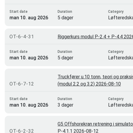
Trondheim
32
Start date
Duration
Category
Asker
30
man 10. aug 2026
5 dager
Løfteredsk
rigging
Hammerfest
29
OT-6-4-31
Kirkenes
Riggerkurs modul P-2.4 + P-4.4 20
18
Ålesund
12
Start date
Duration
Category
man 10. aug 2026
5 dager
Løfteredsk
Svolvær
12
rigging
Sola
12
Truckfører u.10 tonn, teori og praksi
Brønnøysund
12
OT-6-7-12
(modul 2.2 og 3.2) 2026-08-10
Alta
10
Start date
Duration
Category
Åndalsnes
9
man 10. aug 2026
3 dager
Løfteredsk
Steinsholt
8
rigging
Tønsberg
7
G5 Offshorekran retrening i simulat
OT-6-2-32
P-4.1.1 2026-08-12
Bergen (Ågotnes)
4