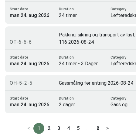
Start date
Duration
Category
man 24. aug 2026
24 timer
Løfteredsk
rigging
Pakking, sikring og transport av last
OT-6-6-6
116 2026-08-24
Start date
Duration
Category
man 24. aug 2026
24 timer - 3 Dager
Løfteredsk
rigging
OH-5-2-5
Gassmåling før entring 2026-08-24
Start date
Duration
Category
man 24. aug 2026
2 dager
Gass og
kjemikalieh
<
1
2
3
4
5
…
8
>