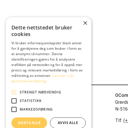
×
Dette nettstedet bruker
cookies
Vi bruker informasjonskapsler blant annet
for å gjenkjenne deg som bruker i form av
et anonymt id-nummer. Denne
identifiseringen gjøres for å analysere
trafikken på nettstedet og for å oppnå mer
presis og relevant markedsføring i form av
målretting av annonser.
Les mer i vår
personvernerklæring
STRENGT NØDVENDIG
OCom
STATISTIKK
Gravd
N-516
MARKEDSFØRING
Tlf:
(+
GODTA ALLE
AVVIS ALLE