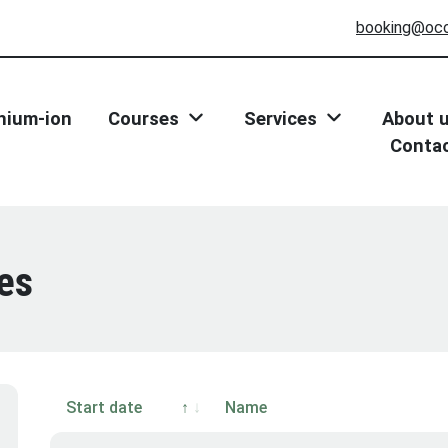
booking@oc
thium-ion
Courses
Services
About 
Conta
es
Start date
Name