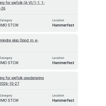
g for sjøfolk (A-VI/1-1, 1-
0-26
Category
Location
IMO STCW
Hammerfest
indre skip Oppd. m. e-
Category
Location
IMO STCW
Hammerfest
ng for sjøfolk oppdatering
g 2026-10-27
Category
Location
IMO STCW
Hammerfest