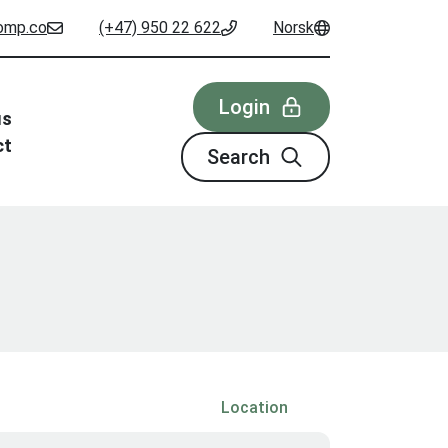
omp.co
(+47) 950 22 622
Norsk
Login
us
ct
Search
Location