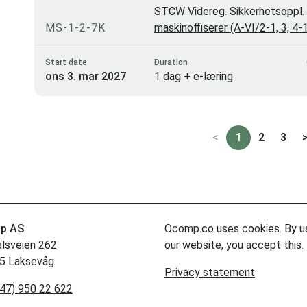
STCW Videreg. Sikkerhetsoppl. 
MS-1-2-7K
maskinoffiserer (A-VI/2-1, 3, 4
Start date
Duration
ons 3. mar 2027
1 dag + e-læring
<
1
2
3
p AS
Ocomp.co uses cookies. By u
alsveien 262
our website, you accept this.
5 Laksevåg
Privacy statement
47) 950 22 622