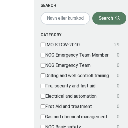
SEARCH
Search
CATEGORY
IMO STCW-2010
29
NOG Emergency Team Member
0
NOG Emergency Team
0
Drilling and well controll training
0
Fire, security and first aid
0
Electrical and automation
0
First Aid and treatment
0
Gas and chemical management
0
NOG Basic safety
0