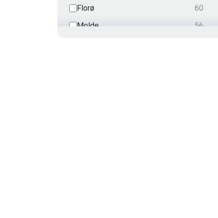
Florø
60
Molde
56
Harstad
55
Videokonferanse
51
Grimstad
48
Trondheim
32
Asker
30
Hammerfest
29
Kirkenes
18
Ålesund
12
Svolvær
12
Sola
12