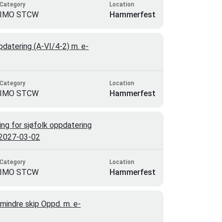
Category
Location
IMO STCW
Hammerfest
datering (A-VI/4-2) m. e-
Category
Location
IMO STCW
Hammerfest
ng for sjøfolk oppdatering
g 2027-03-02
Category
Location
IMO STCW
Hammerfest
indre skip Oppd. m. e-