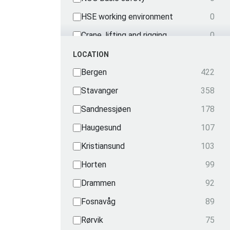
HSE working environment
0
Crane, lifting and rigging
0
Mechanical courses
0
LOCATION
Nautical
Bergen
422
0
OPITO
Stavanger
358
0
Radio
Sandnessjøen
178
0
Security
Haugesund
107
0
Radiation
Kristiansund
103
0
Transportation
Horten
99
0
Drammen
92
Fosnavåg
89
Rørvik
75