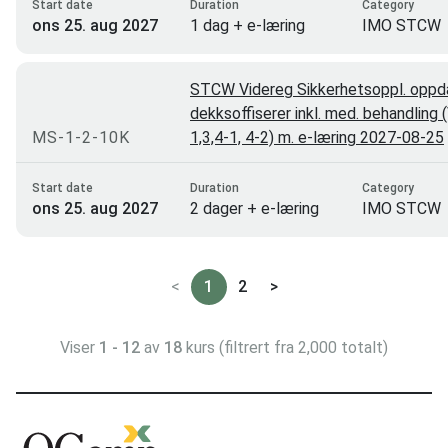
Start date
Duration
Category
ons 25. aug 2027
1 dag + e-læring
IMO STCW
STCW Videreg Sikkerhetsoppl. oppda
dekksoffiserer inkl. med. behandling 
MS-1-2-10K
1,3,4-1, 4-2) m. e-læring 2027-08-25
Start date
Duration
Category
ons 25. aug 2027
2 dager + e-læring
IMO STCW
<
1
2
>
Viser
1 - 12
av
18
kurs (filtrert fra 2,000 totalt)