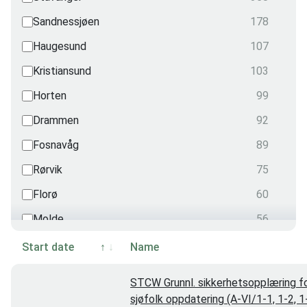
Security
Sandnessjøen
178
2
Radiation
Haugesund
107
1
Nautical
Kristiansund
103
0
OPITO
Horten
99
0
Drammen
92
Fosnavåg
89
Rørvik
75
Florø
60
Molde
56
Harstad
55
Start date
Name
Videokonferanse
51
STCW Grunnl. sikkerhetsopplæring f
Grimstad
48
sjøfolk oppdatering (A-VI/1-1, 1-2, 1