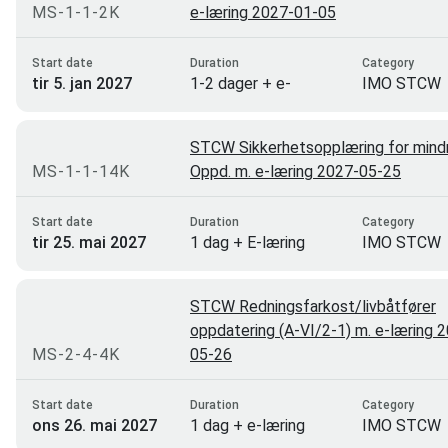
MS-1-1-2K
e-læring 2027-01-05
Trondheim
32
Asker
30
Start date
Duration
Category
tir 5. jan 2027
1-2 dager + e-
IMO STCW
Hammerfest
29
læring
Kirkenes
18
STCW Sikkerhetsopplæring for mindr
Ålesund
12
MS-1-1-14K
Oppd. m. e-læring 2027-05-25
Svolvær
12
Start date
Duration
Category
Sola
12
tir 25. mai 2027
1 dag + E-læring
IMO STCW
Brønnøysund
12
Alta
10
STCW Redningsfarkost/livbåtfører
oppdatering (A-VI/2-1) m. e-læring 
Åndalsnes
9
MS-2-4-4K
05-26
Steinsholt
8
Start date
Duration
Category
Tønsberg
7
ons 26. mai 2027
1 dag + e-læring
IMO STCW
Bergen (Ågotnes)
4