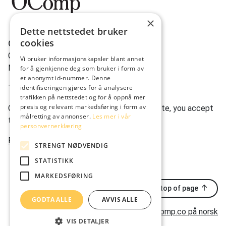
×
Dette nettstedet bruker
cookies
OComp AS
Gravdalsveien 262
Vi bruker informasjonskapsler blant annet
N-5165 Laksevåg
for å gjenkjenne deg som bruker i form av
et anonymt id-nummer. Denne
Tlf:
(+47) 950 22 622
identifiseringen gjøres for å analysere
trafikken på nettstedet og for å oppnå mer
presis og relevant markedsføring i form av
Ocomp.co uses cookies. By using our website, you accept
målretting av annonser.
Les mer i vår
this.
personvernerklæring
Privacy statement
STRENGT NØDVENDIG
STATISTIKK
MARKEDSFØRING
Back to top of page
GODTA ALLE
AVVIS ALLE
ocomp.co på norsk
VIS DETALJER