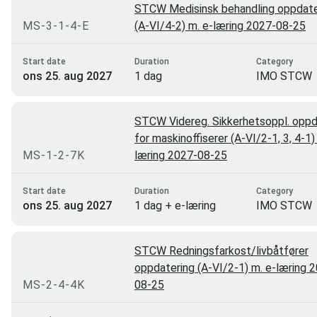
STCW Medisinsk behandling oppdate
MS-3-1-4-E
(A-VI/4-2) m. e-læring 2027-08-25
Start date
Duration
Category
ons 25. aug 2027
1 dag
IMO STCW
STCW Videreg. Sikkerhetsoppl. oppd
for maskinoffiserer (A-VI/2-1, 3, 4-1)
MS-1-2-7K
læring 2027-08-25
Start date
Duration
Category
ons 25. aug 2027
1 dag + e-læring
IMO STCW
STCW Redningsfarkost/livbåtfører
oppdatering (A-VI/2-1) m. e-læring 
MS-2-4-4K
08-25