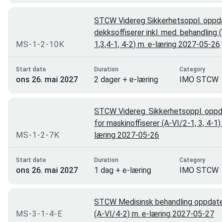
E-læring
3
STCW Videreg Sikkerhetsoppl. oppda
dekksoffiserer inkl. med. behandling 
E-læring/ombord trening
3
MS-1-2-10K
1,3,4-1, 4-2) m. e-læring 2027-05-26
Toten
3
Start date
Duration
Category
Stjørdal
2
ons 26. mai 2027
2 dager + e-læring
IMO STCW
Oslo
1
Bodø
0
STCW Videreg. Sikkerhetsoppl. oppd
for maskinoffiserer (A-VI/2-1, 3, 4-1)
MS-1-2-7K
læring 2027-05-26
Start date
Duration
Category
ons 26. mai 2027
1 dag + e-læring
IMO STCW
STCW Medisinsk behandling oppdate
MS-3-1-4-E
(A-VI/4-2) m. e-læring 2027-05-27