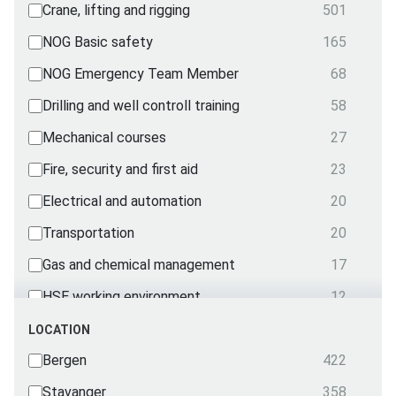
Crane, lifting and rigging
501
NOG Basic safety
165
NOG Emergency Team Member
68
Drilling and well controll training
58
Mechanical courses
27
Fire, security and first aid
23
Electrical and automation
20
Transportation
20
Gas and chemical management
17
HSE working environment
12
NOG Emergency Team
5
LOCATION
Radio
Bergen
422
3
First Aid and treatment
Stavanger
358
2