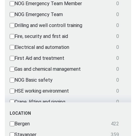
NOG Emergency Team Member
0
NOG Emergency Team
0
Drilling and well controll training
0
Fire, security and first aid
0
Electrical and automation
0
First Aid and treatment
0
Gas and chemical management
0
NOG Basic safety
0
HSE working environment
0
Crane, lifting and rigging
0
Mechanical courses
0
LOCATION
Nautical
Bergen
422
0
OPITO
Stavanger
359
0