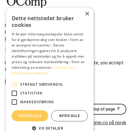
×
Dette nettstedet bruker
cookies
OComp AS
Gravdalsveien 262
Vi bruker informasjonskapsler blant annet
N-5165 Laksevåg
for å gjenkjenne deg som bruker i form av
et anonymt id-nummer. Denne
Tlf:
(+47) 950 22 622
identifiseringen gjøres for å analysere
trafikken på nettstedet og for å oppnå mer
presis og relevant markedsføring i form av
Ocomp.co uses cookies. By using our website, you accept
målretting av annonser.
Les mer i vår
this.
personvernerklæring
Privacy statement
STRENGT NØDVENDIG
STATISTIKK
MARKEDSFØRING
Back to top of page
GODTA ALLE
AVVIS ALLE
ocomp.co på norsk
VIS DETALJER