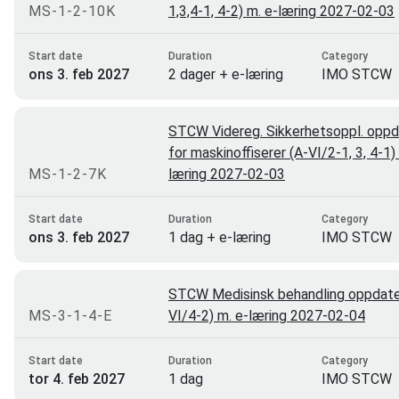
MS-1-2-10K
1,3,4-1, 4-2) m. e-læring 2027-02-03
Trondheim
32
Asker
30
Start date
Duration
Category
ons 3. feb 2027
2 dager + e-læring
IMO STCW
Hammerfest
29
Kirkenes
18
STCW Videreg. Sikkerhetsoppl. oppd
Ålesund
12
for maskinoffiserer (A-VI/2-1, 3, 4-1)
MS-1-2-7K
Svolvær
læring 2027-02-03
12
Sola
12
Start date
Duration
Category
ons 3. feb 2027
1 dag + e-læring
IMO STCW
Brønnøysund
12
Alta
10
STCW Medisinsk behandling oppdater
Åndalsnes
9
MS-3-1-4-E
VI/4-2) m. e-læring 2027-02-04
Steinsholt
8
Start date
Duration
Category
Tønsberg
7
tor 4. feb 2027
1 dag
IMO STCW
Bergen (Ågotnes)
4