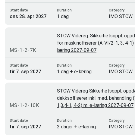
Start date
Duration
Category
ons 28. apr 2027
1 dag
IMO STCW
STCW Videreg. Sikkerhetsoppl. oppd
for maskinoffiserer (A-VI/2-1, 3, 4-1)
MS-1-2-7K
læring 2027-09-07
Start date
Duration
Category
tir 7. sep 2027
1 dag + e-læring
IMO STCW
STCW Videreg Sikkerhetsoppl. oppda
dekksoffiserer inkl. med. behandling 
MS-1-2-10K
1,3,4-1, 4-2) m. e-læring 2027-09-07
Start date
Duration
Category
tir 7. sep 2027
2 dager + e-læring
IMO STCW