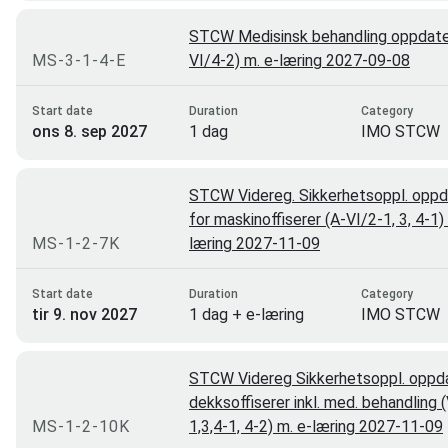
STCW Medisinsk behandling oppdater
MS-3-1-4-E
VI/4-2) m. e-læring 2027-09-08
Start date
Duration
Category
ons 8. sep 2027
1 dag
IMO STCW
STCW Videreg. Sikkerhetsoppl. oppd
for maskinoffiserer (A-VI/2-1, 3, 4-1)
MS-1-2-7K
læring 2027-11-09
Start date
Duration
Category
tir 9. nov 2027
1 dag + e-læring
IMO STCW
STCW Videreg Sikkerhetsoppl. oppda
dekksoffiserer inkl. med. behandling 
MS-1-2-10K
1,3,4-1, 4-2) m. e-læring 2027-11-09