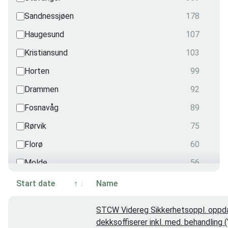
Radio
Sandnessjøen
178
0
Security
Haugesund
107
0
Radiation
Kristiansund
103
0
Transportation
Horten
99
0
Drammen
92
Fosnavåg
89
Rørvik
75
Florø
60
Molde
56
Harstad
55
Start date
Name
Videokonferanse
51
STCW Videreg Sikkerhetsoppl. oppda
Grimstad
48
dekksoffiserer inkl. med. behandling 