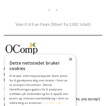
Trondheim
32
<
>
Asker
30
Hammerfest
29
Viser 0 til 0 av 0 kurs (filtrert fra 2,002 totalt)
Kirkenes
18
Ålesund
12
Svolvær
12
Sola
12
×
Dette nettstedet bruker
Brønnøysund
12
cookies
OComp AS
Alta
10
Gravdalsveien 262
Vi bruker informasjonskapsler blant annet
N-5165 Laksevåg
Åndalsnes
9
for å gjenkjenne deg som bruker i form av
et anonymt id-nummer. Denne
Steinsholt
8
Tlf:
(+47) 950 22 622
identifiseringen gjøres for å analysere
trafikken på nettstedet og for å oppnå mer
Tønsberg
7
presis og relevant markedsføring i form av
Ocomp.co uses cookies. By using our website, you accept
målretting av annonser.
Les mer i vår
this.
Bergen (Ågotnes)
4