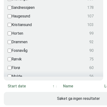
Security
Sandnessjøen
178
2
Radiation
Haugesund
107
1
Nautical
Kristiansund
103
0
OPITO
Horten
99
0
Drammen
92
Fosnavåg
90
Rørvik
75
Florø
60
Molde
56
Harstad
55
Start date
Name
L
Videokonferanse
51
Søket ga ingen resultater
Grimstad
48