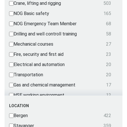
Crane, lifting and rigging
503
NOG Basic safety
165
NOG Emergency Team Member
68
Drilling and well controll training
58
Mechanical courses
27
Fire, security and first aid
23
Electrical and automation
20
Transportation
20
Gas and chemical management
17
HSE working environment
12
NOG Emergency Team
5
LOCATION
Radio
Bergen
422
3
First Aid and treatment
Stavanger
359
2