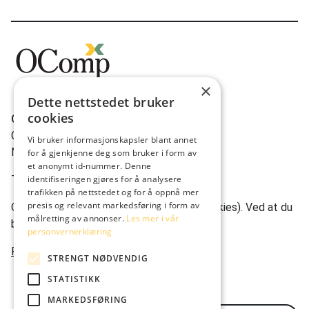
×
Dette nettstedet bruker
cookies
OComp AS
Gravdalsveien 262
Vi bruker informasjonskapsler blant annet
N-5165 Laksevåg
for å gjenkjenne deg som bruker i form av
et anonymt id-nummer. Denne
Tlf:
(+47) 950 22 622
identifiseringen gjøres for å analysere
trafikken på nettstedet og for å oppnå mer
presis og relevant markedsføring i form av
Ocomp.co bruker informasjonskapsler (cookies). Ved at du
målretting av annonser.
Les mer i vår
bruker nettstedet vårt, godtar du dette.
personvernerklæring
Personvernerklæring
STRENGT NØDVENDIG
STATISTIKK
MARKEDSFØRING